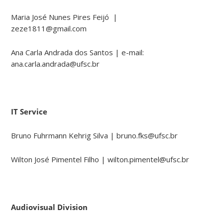
Maria José Nunes Pires Feijó |
zeze1811@gmail.com
Ana Carla Andrada dos Santos | e-mail:
ana.carla.andrada@ufsc.br
IT Service
Bruno Fuhrmann Kehrig Silva | bruno.fks@ufsc.br
Wilton José Pimentel Filho | wilton.pimentel@ufsc.br
Audiovisual Division