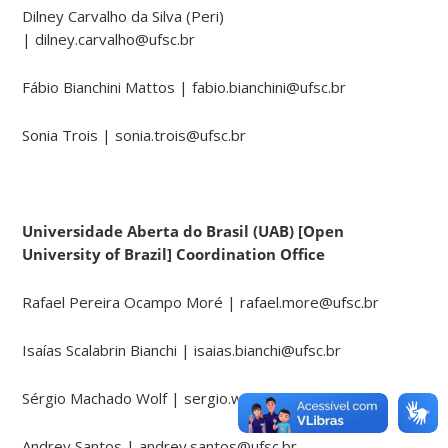
Dilney Carvalho da Silva (Peri)
| dilney.carvalho@ufsc.br
Fábio Bianchini Mattos | fabio.bianchini@ufsc.br
Sonia Trois | sonia.trois@ufsc.br
Universidade Aberta do Brasil (UAB) [Open
University of Brazil] Coordination Office
Rafael Pereira Ocampo Moré | rafael.more@ufsc.br
Isaías Scalabrin Bianchi | isaias.bianchi@ufsc.br
Sérgio Machado Wolf | sergio.wolf@ufsc.br
Andrey Santos | andrey.santos@ufsc.br