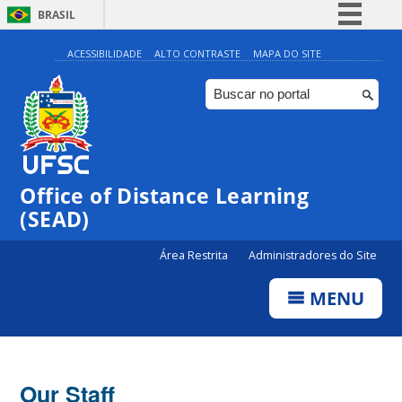
BRASIL
Simplifique!
ACESSIBILIDADE
ALTO CONTRASTE
MAPA DO SITE
Comunica BR
Participe
Acesso à informação
Legislação
Office of Distance Learning
Canais
(SEAD)
Área Restrita
Administradores do Site
MENU
Our Staff