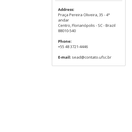
Address:
Praça Pereira Oliveira, 35 - 4°
andar
Centro, Florianópolis - SC - Brazil
88010-540
Phone:
+55 48 3721-4446
E-mail:
sead@contato.ufsc.br